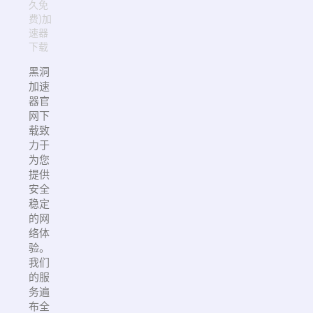
久免
费)加
速器
下载
黑洞
加速
器官
网下
载致
力于
为您
提供
安全
稳定
的网
络体
验。
我们
的服
务遍
布全