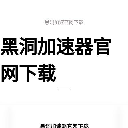
黑洞加速官网下载
黑洞加速器官
网下载
黑洞加速器官网下载