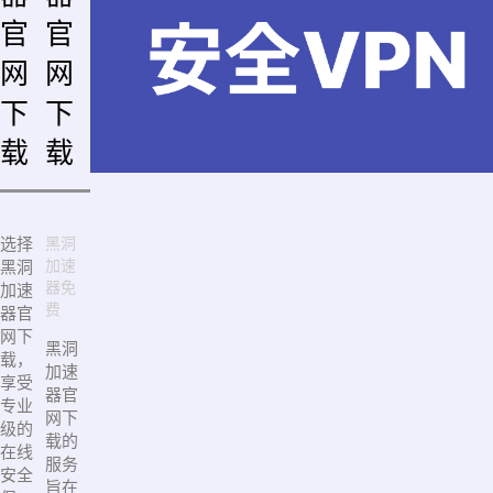
官
官
网
网
下
下
载
载
选择
黑洞
加速
黑洞
器免
加速
费
器官
网下
黑洞
载，
加速
享受
器官
专业
网下
级的
载的
在线
服务
安全
旨在