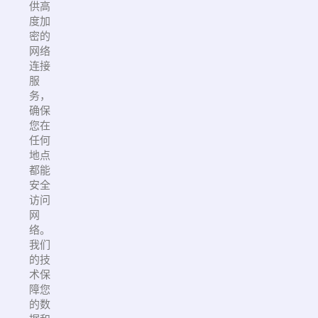
供高
度加
密的
网络
连接
服
务，
确保
您在
任何
地点
都能
安全
访问
网
络。
我们
的技
术保
障您
的数