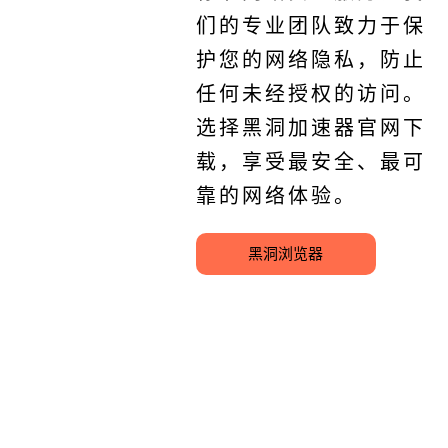
们的专业团队致力于保
护您的网络隐私，防止
任何未经授权的访问。
选择黑洞加速器官网下
载，享受最安全、最可
靠的网络体验。
黑洞浏览器